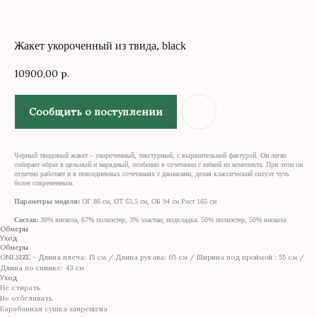
Жакет укороченный из твида, black
10900,00
р.
Сообщить о поступлении
Черный твидовый жакет – укороченный, текстурный, с выразительной фактурой. Он легко
собирает образ в цельный и нарядный, особенно в сочетании с юбкой из комплекта. При этом он
отлично работает и в повседневных сочетаниях с джинсами, делая классический силуэт чуть
более современным.
Параметры модели:
ОГ 86 см, ОТ 63,5 см, ОБ 94 см Рост 165 см
Состав:
30% вискоза, 67% полиэстер, 3% эластан; подкладка: 50% полиэстер, 50% вискоза
Обмеры
Уход
Обмеры
ONESIZE - Длина плеча: 15 см / Длина рукава: 65 см / Ширина под проймой : 55 см /
КОНТАКТЫ
Длина по спинке: 43 см
Уход
+7 (917) 436 42 80
Не стирать
Не отбеливать
gray.store@mail.ru
Барабанная сушка запрещена