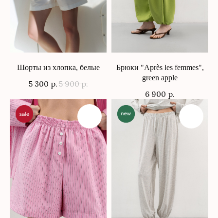
Шорты из хлопка, белые
Брюки "Après les femmes",
green apple
5 300
р.
5 900
р.
6 900
р.