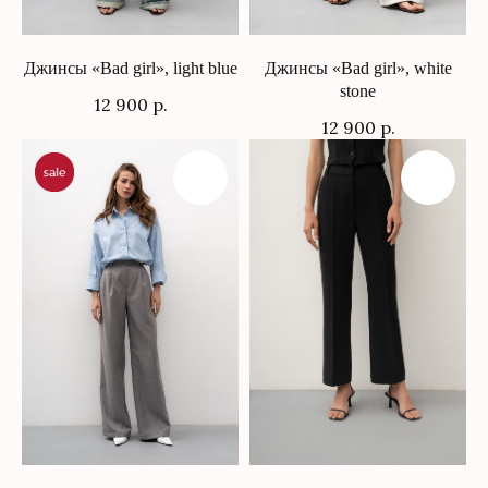
Рассылка
Джинсы «Bad girl», light blue
Джинсы «Bad girl», white
stone
12 900
р.
12 900
р.
Дарим новым подписчикам промокод на скидку
Подписаться
1 000 рублей на ваш первый заказ от 12 000 рублей.
Нажимая кнопку «Подписаться», вы даёте согласие на
рекламную рассылку и обработку персональных данных в
соответствии с
правилами
, а также соглашаетесь с
политикой
конфиденциальности
Публичная оферта
Политика конфиденциальности
обработки персональных данных