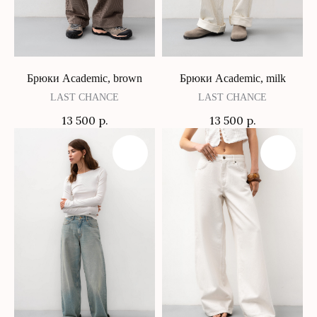
Брюки Academic, brown
Брюки Academic, milk
LAST CHANCE
LAST CHANCE
КОНТАКТЫ
+7 (917) 436 42 80
13 500
р.
13 500
р.
gray.store@mail.ru
г. Уфа, ул. Ленина 75
г. Казань, ул. Павлюхина 91
KazanMall
TRÈS
ИНФОРМАЦИЯ
Каталог
Оформление заказа
О бренде
Доставка и оплата
Контакты
Возврат
Подарочные карты
Система лояльности
Блог