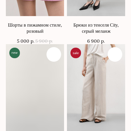
Шорты в пижамном стиле,
Брюки из тенселя City,
розовый
серый меланж
5 000
р.
5 900
р.
6 900
р.