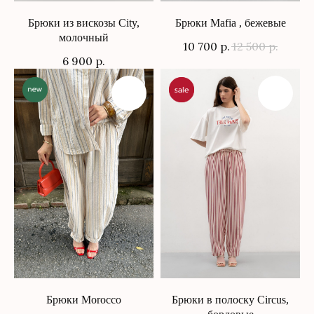
Брюки из вискозы City,
Брюки Mafia , бежевые
молочный
10 700
р.
12 500
р.
6 900
р.
Брюки Morocco
Брюки в полоску Circus,