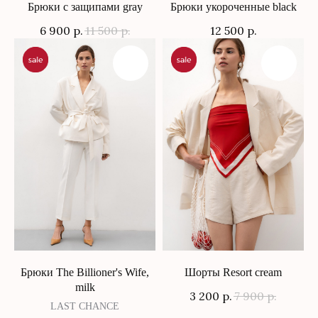
Брюки c защипами gray
Брюки укороченные black
6 900
р.
11 500
р.
12 500
р.
Брюки The Billioner's Wife,
Шорты Resort cream
milk
3 200
р.
7 900
р.
LAST CHANCE