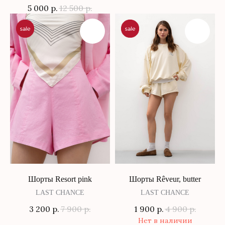
5 000
р.
12 500
р.
Шорты Resort pink
Шорты Rêveur, butter
LAST CHANCE
LAST CHANCE
3 200
р.
7 900
р.
1 900
р.
4 900
р.
Нет в наличии