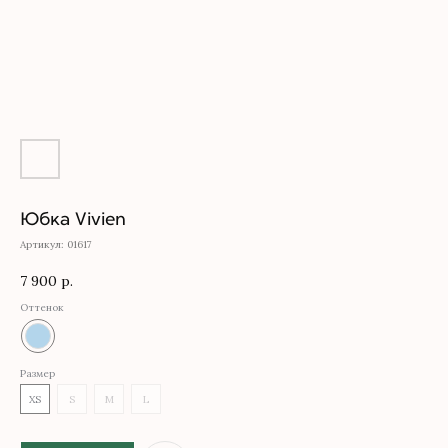
Юбка Vivien
Артикул:
01617
7 900
р.
Оттенок
Размер
XS
S
M
L