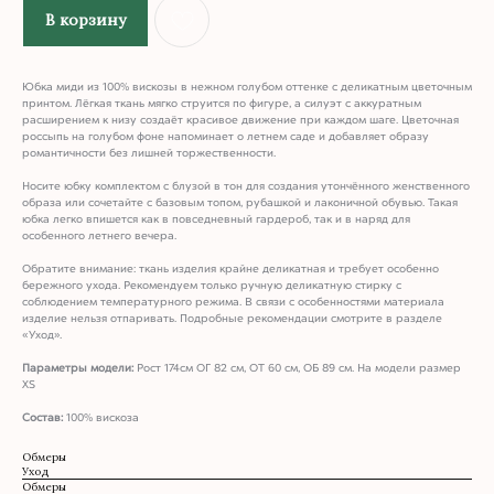
В корзину
Юбка миди из 100% вискозы в нежном голубом оттенке с деликатным цветочным
принтом. Лёгкая ткань мягко струится по фигуре, а силуэт с аккуратным
расширением к низу создаёт красивое движение при каждом шаге. Цветочная
россыпь на голубом фоне напоминает о летнем саде и добавляет образу
романтичности без лишней торжественности.
Носите юбку комплектом с блузой в тон для создания утончённого женственного
образа или сочетайте с базовым топом, рубашкой и лаконичной обувью. Такая
юбка легко впишется как в повседневный гардероб, так и в наряд для
особенного летнего вечера.
Обратите внимание: ткань изделия крайне деликатная и требует особенно
бережного ухода. Рекомендуем только ручную деликатную стирку с
соблюдением температурного режима. В связи с особенностями материала
изделие нельзя отпаривать. Подробные рекомендации смотрите в разделе
«Уход».
Параметры модели:
Рост 174см ОГ 82 см, ОТ 60 см, ОБ 89 см. На модели размер
XS
Состав:
100% вискоза
Обмеры
Уход
Обмеры