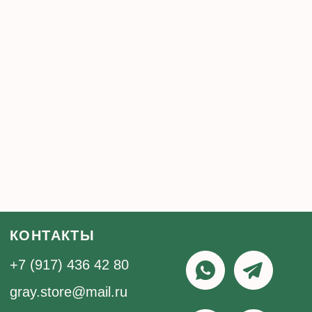
КОНТАКТЫ
+7 (917) 436 42 80
gray.store@mail.ru
г. Уфа, ул. Ленина 75
г. Казань, ул. Павлюхина 91
KazanMall
TRÈS
ИНФОРМАЦИЯ
Каталог
Оформление заказа
О бренде
Доставка и оплата
Контакты
Возврат
Подарочные карты
Система лояльности
Блог