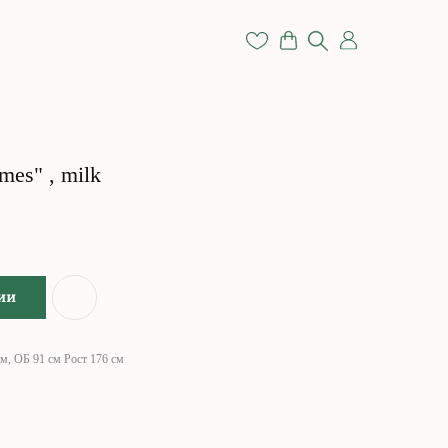
mes" , milk
ии
м, ОБ 91 см Рост 176 см