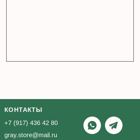
Дарим новым подписчикам промокод на скидку
Подписаться
1 000 рублей на ваш первый заказ от 12 000 рублей.
Нажимая кнопку «Подписаться», вы даёте согласие на
рекламную рассылку и обработку персональных данных в
соответствии с
правилами
, а также соглашаетесь с
политикой
конфиденциальности
Публичная оферта
Политика конфиденциальности
обработки персональных данных