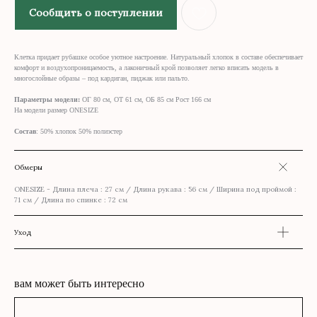
Сообщить о поступлении
Клетка придает рубашке особое уютное настроение. Натуральный хлопок в составе обеспечивает
комфорт и воздухопроницаемость, а лаконичный крой позволяет легко вписать модель в
многослойные образы – под кардиган, пиджак или пальто.
Параметры модели:
ОГ 80 см, ОТ 61 см, ОБ 85 см Рост 166 см
На модели размер ONESIZE
Состав
: 50% хлопок 50% полиэстер
Обмеры
ONESIZE - Длина плеча : 27 см / Длина рукава : 56 см / Ширина под проймой :
71 см / Длина по спинке : 72 см
Уход
вам может быть интересно