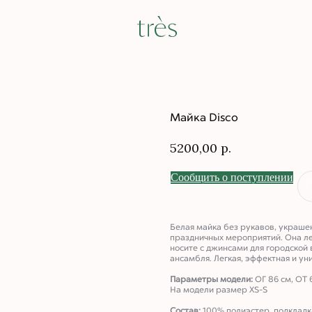
Майка Disco
5200,00
р.
Сообщить о поступлении
Белая майка без рукавов, украше
праздничных мероприятий. Она ле
носите с джинсами для городской
ансамбля. Легкая, эффектная и ун
Параметры модели:
ОГ 86 см, ОТ 
На модели размер XS-S
Состав:
100% полиэстер, подкладк