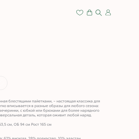
нная блестящими пайетками, – настоящая классика для
гко вписывается в разные образы для любого сезона:
 вечеринки, с юбкой или брюками для более нарядного
иверсальная деталь, которая оживит любой наряд.
63,5 см, ОБ 94 см Рост 165 см
а: 62% вискоза, 28% полиэстер, 10% эластан