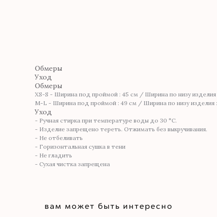
Обмеры
Уход
Обмеры
XS-S - Ширина под проймой : 45 см / Ширина по низу изделия :
M-L - Ширина под проймой : 49 см / Ширина по низу изделия :
Уход
- Ручная стирка при температуре воды до 30 °С.
- Изделие запрещено тереть. Отжимать без выкручивания.
- Не отбеливать
- Горизонтальная сушка в тени
- Не гладить
- Сухая чистка запрещена
вам может быть интересно