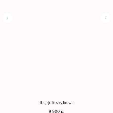
КОНТАКТЫ
+7 (917) 436 42 80
gray.store@mail.ru
г. Уфа, ул. Ленина 75
г. Казань, ул. Павлюхина 91
KazanMall
TRÈS
ИНФОРМАЦИЯ
Каталог
Оформление заказа
О бренде
Доставка и оплата
Контакты
Возврат
Подарочные карты
Система лояльности
Блог
Рассылка
Шарф Tresse, brown
9 900
р.